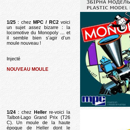
1/25
: chez
MPC / RC2
voici
un sujet assez bizarre : la
locomotive du Monopoly … et
il semble bien s’agir d’un
moule nouveau !
Injecté
NOUVEAU MOULE
1/24
: chez
Heller
re-voici la
Talbot-Lago Grand Prix (T26
C). Un moule de la haute
époque de Heller dont le