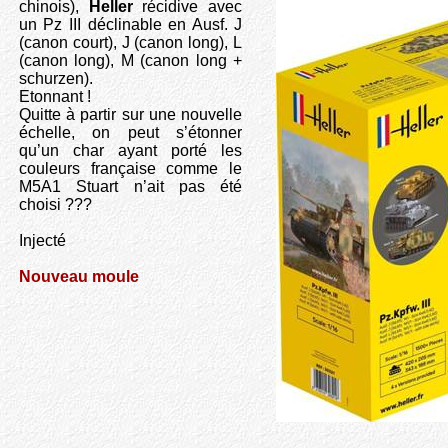
chinois),
Heller
récidive avec
un Pz III déclinable en Ausf. J
(canon court), J (canon long), L
(canon long), M (canon long +
schurzen).
Etonnant !
Quitte à partir sur une nouvelle
échelle, on peut s’étonner
qu’un char ayant porté les
couleurs française comme le
M5A1 Stuart n’ait pas été
choisi ???
Injecté
Nouveau moule