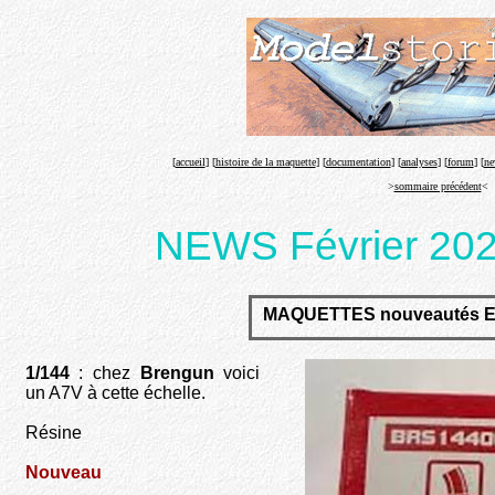
[
accueil
] [
histoire de la maquette
] [
documentation
] [
analyses
] [
forum
] [
ne
>
sommaire précédent
<
NEWS
Février 20
MAQUETTES nouveautés E
1/144
: chez
Brengun
voici
un A7V à cette échelle.
Résine
Nouveau