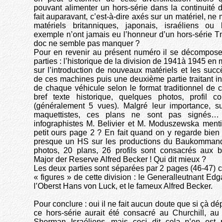
pouvant alimenter un hors-série dans la continuité 
fait auparavant, c’est-à-dire axés sur un matériel, ne
matériels britanniques, japonais, israéliens ou 
exemple n’ont jamais eu l’honneur d’un hors-série T
doc ne semble pas manquer ?
Pour en revenir au présent numéro il se décompos
parties : l’historique de la division de 1941à 1945 en 
sur l’introduction de nouveaux matériels et les succè
de ces machines puis une deuxième partie traitant i
de chaque véhicule selon le format traditionnel de c
bref texte historique, quelques photos, profil c
(généralement 5 vues). Malgré leur importance, su
maquettistes, ces plans ne sont pas signés… 
infographistes M. Belivier et M. Moduszewska ment
petit ours page 2 ? En fait quand on y regarde bien
presque un HS sur les productions du Baukommand
photos, 20 plans, 26 profils sont consacrés aux b
Major der Reserve Alfred Becker ! Qui dit mieux ?
Les deux parties sont séparées par 2 pages (46-47) 
« figures » de cette division : le Generalleutnant Edg
l’Oberst Hans von Luck, et le fameux Alfred Becker.
Pour conclure : oui il ne fait aucun doute que si çà d
ce hors-série aurait été consacré au Churchill, a
Sherman Israéliens...mais ceci dit cela n’en es