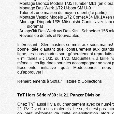
Montage Bronco Models 1/35 Humber Mk1 (en dior
·
Montage Das Werk 1/72 U-boot SM U-9
·
Tutoriel : une maison du moyen-orient (4e partie)
·
Montage Vespid Models 1/72 Comet A34 Mk.1A (en 
·
Montage Diopark 1/35 Mitsubishi Canter avec lance
·
diorama)
Autops’kit Das Werk v/s Des Kits : Schneider 155 m
·
Revues de détails et Nouveautés
·
Intéressant : Steelmasters se mets aux sous-marins!
bonne idée d’autant que, contrairement aux grand
ligne, les sous-marins sont généralement reproduits
« militaires » : 1/35 ou 1/72. Maquettes « à taille
même si les figurines pour les accompagner ne sont p
Excellente initiative qu’à Modelstories, no
qu’approuver !
Remerciements à Sofia / Histoire & Collections
TnT Hors Série n°39 : la 21. Panzer Division
Chez TnT aussi il y a du changement avec ce numéro
21. Pz Div et à ses matériels. Le sujet n’est pas ini
on peut s’étonner de cette diversification alors 