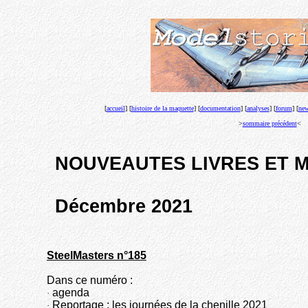
[
accueil
] [
histoire de la maquette
] [
documentation
] [
analyses
] [
forum
] [
new
>
sommaire précédent
<
NOUVEAUTES LIVRES ET 
Décembre 2021
SteelMasters n°185
Dans ce numéro :
agenda
·
Reportage : les journées de la chenille 2021
·